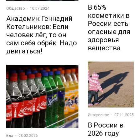
В 65%
Общество
·
10.07.2024
косметики в
Академик Геннадий
России есть
Котельников: Если
опасные для
человек лёг, то он
здоровья
сам себя обрёк. Надо
вещества
двигаться!
Интересное
·
07.11.2025
В России в
2026 году
Еда
·
03.02.2026