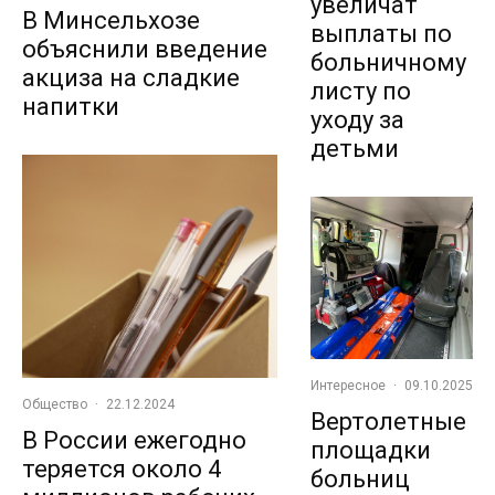
увеличат
В Минсельхозе
выплаты по
объяснили введение
больничному
акциза на сладкие
листу по
напитки
уходу за
детьми
Интересное
·
09.10.2025
Общество
·
22.12.2024
Вертолетные
В России ежегодно
площадки
теряется около 4
больниц