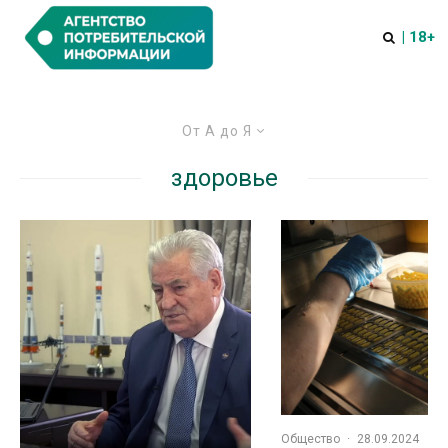
| 18+
От А до Я
здоровье
Общество
·
28.09.2024