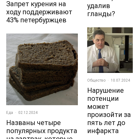
Запрет курения на
удалив
ходу поддерживают
гланды?
43% петербуржцев
Общество
·
10.07.2024
Нарушение
потенции
может
Еда
·
02.12.2024
произойти за
пять лет до
Названы четыре
инфаркта
популярных продукта
на завтрак, которые