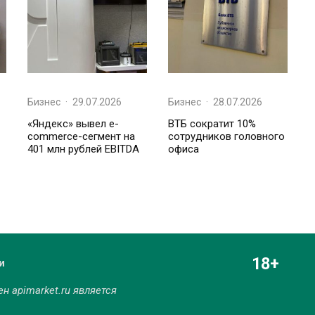
Бизнес
·
29.07.2026
Бизнес
·
28.07.2026
«Яндекс» вывел e-
ВТБ сократит 10%
commerce-сегмент на
сотрудников головного
401 млн рублей EBITDA
офиса
18+
и
мен
apimarket.ru
является