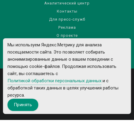
Аналитический центр
Контакты
Для пресс-служб
Реклама
О проекте
Правила использования материалов сайта
Мы используем Яндекс.Метрику для анализа
Политика обработки персональных данных
посещаемости сайта. Это позволяет собирать
анонимизированные данные о вашем поведении с
помощью cookie-файлов. Продолжая использовать
сайт, вы соглашаетесь с
Политикой обработки персональных данных
и с
обработкой таких данных в целях улучшения работы
ресурса.
Все рекламируемые товары и услуги имеют необходимые лицензии и
Принять
сертификаты.