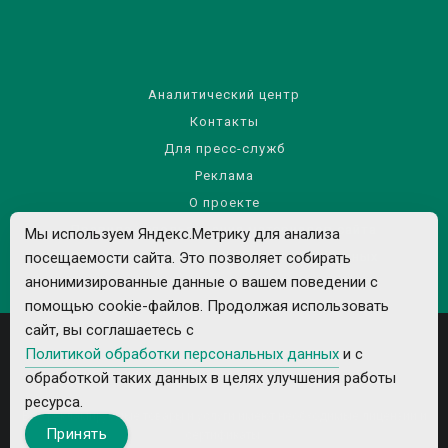
Аналитический центр
Контакты
Для пресс-служб
Реклама
О проекте
Правила использования материалов сайта
Мы используем Яндекс.Метрику для анализа
посещаемости сайта. Это позволяет собирать
Политика обработки персональных данных
анонимизированные данные о вашем поведении с
помощью cookie-файлов. Продолжая использовать
сайт, вы соглашаетесь с
Политикой обработки персональных данных
и с
обработкой таких данных в целях улучшения работы
ресурса.
Все рекламируемые товары и услуги имеют необходимые лицензии и
Принять
сертификаты.