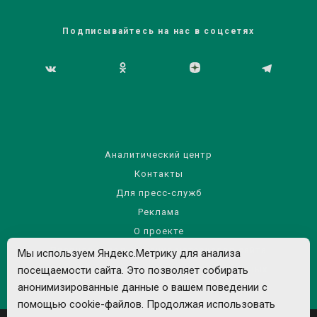
Подписывайтесь на нас в соцсетях
Аналитический центр
Контакты
Для пресс-служб
Реклама
О проекте
Правила использования материалов сайта
Мы используем Яндекс.Метрику для анализа
Политика обработки персональных данных
посещаемости сайта. Это позволяет собирать
анонимизированные данные о вашем поведении с
помощью cookie-файлов. Продолжая использовать