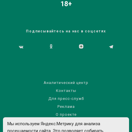
18+
Подписывайтесь на нас в соцсетях
Аналитический центр
Контакты
Для пресс-служб
Реклама
О проекте
Правила использования материалов сайта
Мы используем Яндекс.Метрику для анализа
посещаемости сайта. Это позволяет собирать
Политика обработки персональных данных