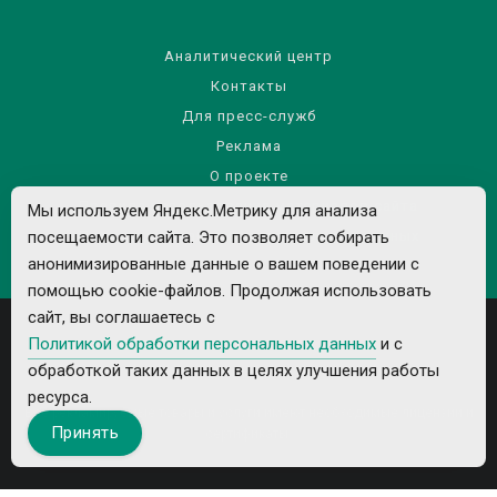
Аналитический центр
Контакты
Для пресс-служб
Реклама
О проекте
Правила использования материалов сайта
Мы используем Яндекс.Метрику для анализа
посещаемости сайта. Это позволяет собирать
Политика обработки персональных данных
анонимизированные данные о вашем поведении с
помощью cookie-файлов. Продолжая использовать
сайт, вы соглашаетесь с
Политикой обработки персональных данных
и с
обработкой таких данных в целях улучшения работы
ресурса.
Все рекламируемые товары и услуги имеют необходимые лицензии и
Принять
сертификаты.