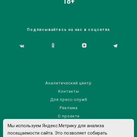
18+
Подписывайтесь на нас в соцсетях
Аналитический центр
Контакты
Для пресс-служб
Реклама
О проекте
Правила использования материалов сайта
Мы используем Яндекс.Метрику для анализа
посещаемости сайта. Это позволяет собирать
Политика обработки персональных данных