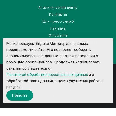
Аналитический центр
Контакты
Для пресс-служб
Реклама
О проекте
Правила использования материалов сайта
Мы используем Яндекс.Метрику для анализа
посещаемости сайта. Это позволяет собирать
Политика обработки персональных данных
анонимизированные данные о вашем поведении с
помощью cookie-файлов. Продолжая использовать
сайт, вы соглашаетесь с
Политикой обработки персональных данных
и с
обработкой таких данных в целях улучшения работы
ресурса.
Все рекламируемые товары и услуги имеют необходимые лицензии и
Принять
сертификаты.