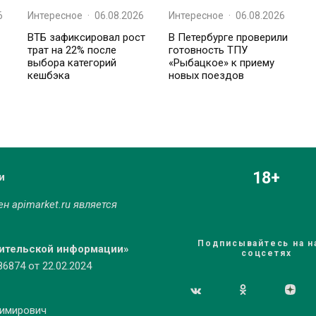
6
Интересное
·
06.08.2026
Интересное
·
06.08.2026
ВТБ зафиксировал рост
В Петербурге проверили
трат на 22% после
готовность ТПУ
выбора категорий
«Рыбацкое» к приему
кешбэка
новых поездов
18+
и
мен
apimarket.ru
является
Подписывайтесь на н
бительской информации»
соцсетях
874 от 22.02.2024
димирович