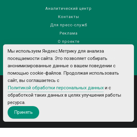
Аналитический центр
Контакты
Для пресс-служб
Реклама
О проекте
Правила использования материалов сайта
Мы используем Яндекс.Метрику для анализа
Политика обработки персональных данных
посещаемости сайта. Это позволяет собирать
анонимизированные данные о вашем поведении с
помощью cookie-файлов. Продолжая использовать
сайт, вы соглашаетесь с
Политикой обработки персональных данных
и с
обработкой таких данных в целях улучшения работы
ресурса.
Все рекламируемые товары и услуги имеют необходимые лицензии и
Принять
сертификаты.