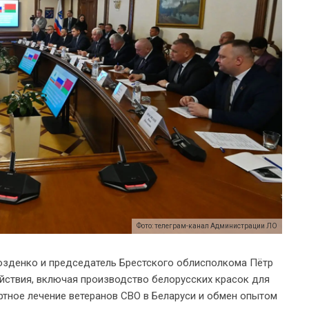
Фото: телеграм-канал Администрации ЛО
озденко и председатель Брестского облисполкома Пётр
ствия, включая производство белорусских красок для
ртное лечение ветеранов СВО в Беларуси и обмен опытом