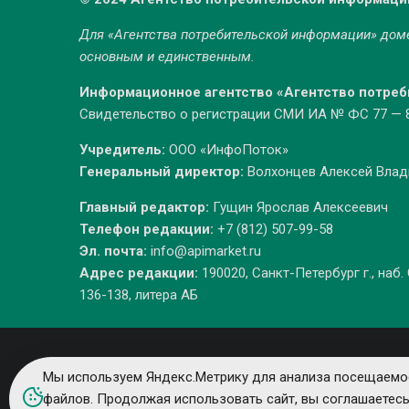
Для «Агентства потребительской информации» до
основным и единственным.
Информационное агентство «Агентство потре
Свидетельство о регистрации СМИ ИА № ФС 77 — 86
Учредитель:
ООО «ИнфоПоток»
Генеральный директор:
Волхонцев Алексей Вла
Главный редактор:
Гущин Ярослав Алексеевич
Телефон редакции:
+7 (812) 507-99-58
Эл. почта:
info@apimarket.ru
Адрес редакции:
190020, Санкт-Петербург г., наб.
136-138, литера АБ
Мы используем Яндекс.Метрику для анализа посещаемос
файлов. Продолжая использовать сайт, вы соглашаетес