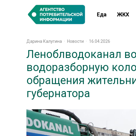
Еда
ЖКХ
Дарина Калугина
·
Новости
·
16.04.2026
Леноблводоканал в
водоразборную коло
обращения жительн
губернатора