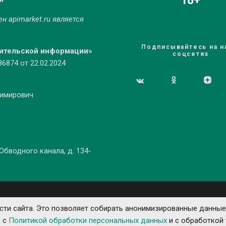
18+
мен
apimarket.ru
является
Подписывайтесь на н
бительской информации»
соцсетях
874 от 22.02.2024
димирович
 Обводного канала, д. 134-
ти сайта. Это позволяет собирать анонимизированные данные
ь с
Политикой обработки персональных данных
и с обработкой 