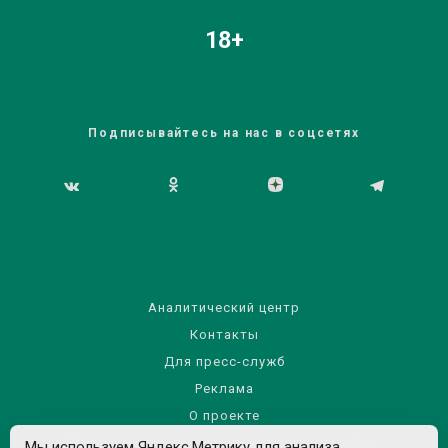
18+
Подписывайтесь на нас в соцсетях
Аналитический центр
Контакты
Для пресс-служб
Реклама
О проекте
Правила использования материалов сайта
Мы используем Яндекс.Метрику для анализа