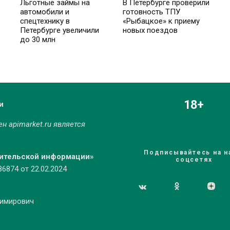
Льготные займы на
В Петербурге проверили
автомобили и
готовность ТПУ
спецтехнику в
«Рыбацкое» к приему
Петербурге увеличили
новых поездов
до 30 млн
18+
и
мен
apimarket.ru
является
Подписывайтесь на н
бительской информации»
соцсетях
874 от 22.02.2024
димирович