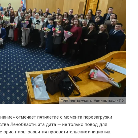
Фото: телеграм-канал Администрации ЛО
нание» отмечает пятилетие с момента перезагрузки
ства Ленобласти, эта дата — не только повод для
 ориентиры развития просветительских инициатив.