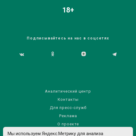
18+
Подписывайтесь на нас в соцсетях
Аналитический центр
Контакты
Для пресс-служб
Реклама
О проекте
Правила использования материалов сайта
Мы используем Яндекс.Метрику для анализа