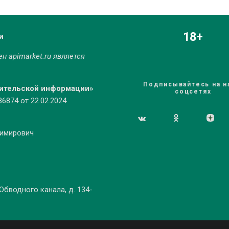
18+
и
мен
apimarket.ru
является
Подписывайтесь на н
бительской информации»
соцсетях
874 от 22.02.2024
димирович
 Обводного канала, д. 134-