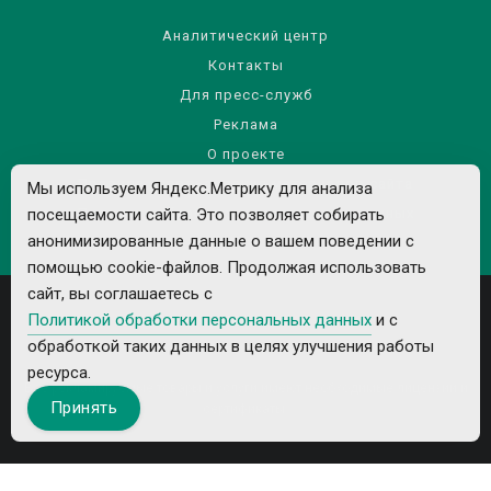
Аналитический центр
Контакты
Для пресс-служб
Реклама
О проекте
Правила использования материалов сайта
Мы используем Яндекс.Метрику для анализа
посещаемости сайта. Это позволяет собирать
Политика обработки персональных данных
анонимизированные данные о вашем поведении с
помощью cookie-файлов. Продолжая использовать
сайт, вы соглашаетесь с
Политикой обработки персональных данных
и с
обработкой таких данных в целях улучшения работы
ресурса.
Все рекламируемые товары и услуги имеют необходимые лицензии и
Принять
сертификаты.