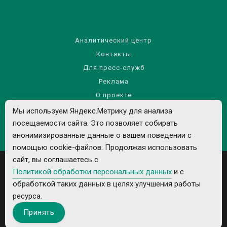
Аналитический центр
Контакты
Для пресс-служб
Реклама
О проекте
Правила использования материалов сайта
Мы используем Яндекс.Метрику для анализа
посещаемости сайта. Это позволяет собирать
Политика обработки персональных данных
анонимизированные данные о вашем поведении с
помощью cookie-файлов. Продолжая использовать
сайт, вы соглашаетесь с
Политикой обработки персональных данных
и с
обработкой таких данных в целях улучшения работы
ресурса.
Все рекламируемые товары и услуги имеют необходимые лицензии и
Принять
сертификаты.