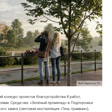
Фото: Админка ЛО
й конкурс проектов благоустройства 8 работ,
елями. Среди них: «Зелёный променад» в Подпорожье
ого замка (световая инсталляция «Тень трамвая»),