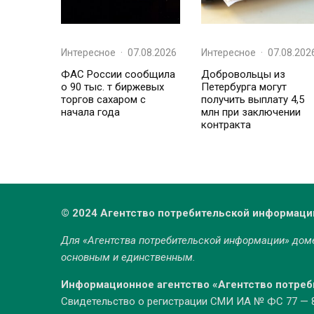
Интересное
·
07.08.2026
Интересное
·
07.08.202
ФАС России сообщила
Добровольцы из
о 90 тыс. т биржевых
Петербурга могут
торгов сахаром с
получить выплату 4,5
начала года
млн при заключении
контракта
© 2024 Агентство потребительской информаци
Для «Агентства потребительской информации» до
основным и единственным.
Информационное агентство «Агентство потре
Свидетельство о регистрации СМИ ИА № ФС 77 — 86