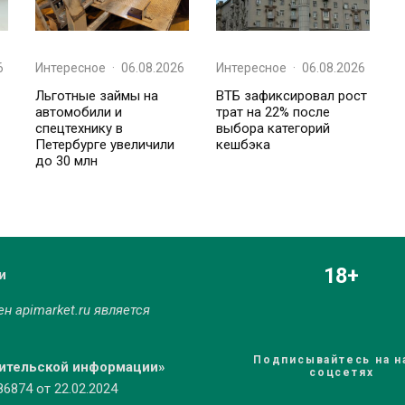
6
Интересное
·
06.08.2026
Интересное
·
06.08.2026
Льготные займы на
ВТБ зафиксировал рост
автомобили и
трат на 22% после
спецтехнику в
выбора категорий
Петербурге увеличили
кешбэка
до 30 млн
18+
и
мен
apimarket.ru
является
Подписывайтесь на н
бительской информации»
соцсетях
874 от 22.02.2024