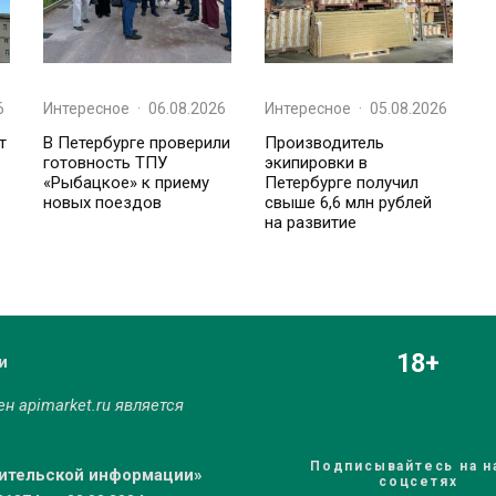
6
Интересное
·
06.08.2026
Интересное
·
05.08.2026
т
В Петербурге проверили
Производитель
готовность ТПУ
экипировки в
«Рыбацкое» к приему
Петербурге получил
новых поездов
свыше 6,6 млн рублей
на развитие
18+
и
мен
apimarket.ru
является
Подписывайтесь на н
бительской информации»
соцсетях