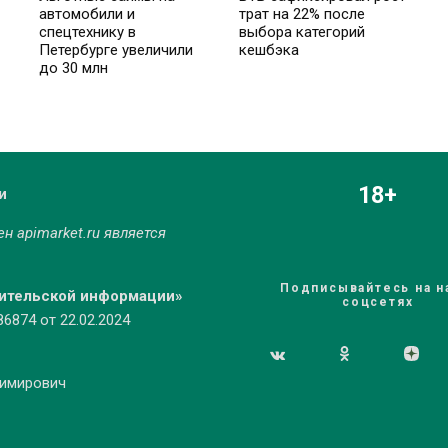
автомобили и
трат на 22% после
спецтехнику в
выбора категорий
Петербурге увеличили
кешбэка
до 30 млн
18+
и
мен
apimarket.ru
является
Подписывайтесь на н
бительской информации»
соцсетях
874 от 22.02.2024
димирович