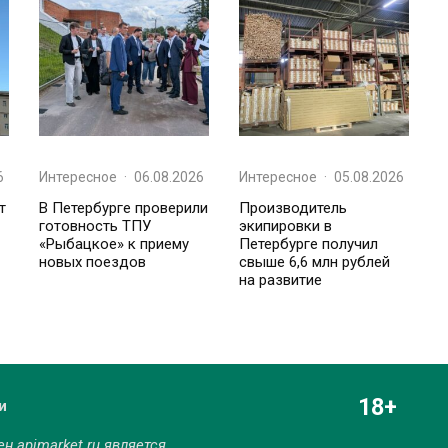
6
Интересное
·
06.08.2026
Интересное
·
05.08.2026
т
В Петербурге проверили
Производитель
готовность ТПУ
экипировки в
«Рыбацкое» к приему
Петербурге получил
новых поездов
свыше 6,6 млн рублей
на развитие
18+
и
мен
apimarket.ru
является