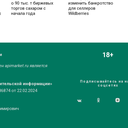
о 90 тыс. т биржевых
изменить банкротство
торгов сахаром с
для селлеров
х
начала года
Wildberries
18+
и
мен
apimarket.ru
является
Подписывайтесь на н
бительской информации»
соцсетях
874 от 22.02.2024
димирович