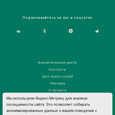
Подписывайтесь на нас в соцсетях
Аналитический центр
Контакты
Для пресс-служб
Реклама
О проекте
Правила использования материалов сайта
Мы используем Яндекс.Метрику для анализа
Политика обработки персональных данных
посещаемости сайта. Это позволяет собирать
анонимизированные данные о вашем поведении с