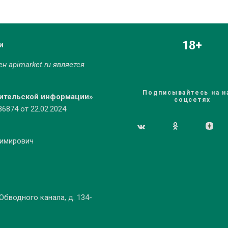
18+
и
мен
apimarket.ru
является
Подписывайтесь на н
бительской информации»
соцсетях
874 от 22.02.2024
димирович
 Обводного канала, д. 134-