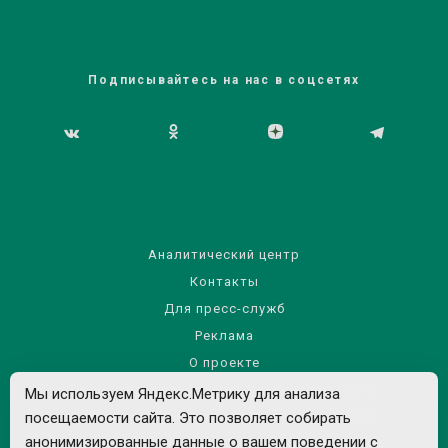
Подписывайтесь на нас в соцсетях
Аналитический центр
Контакты
Для пресс-служб
Реклама
О проекте
Правила использования материалов сайта
Мы используем Яндекс.Метрику для анализа
посещаемости сайта. Это позволяет собирать
Политика обработки персональных данных
анонимизированные данные о вашем поведении с