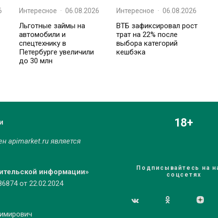
6
Интересное
·
06.08.2026
Интересное
·
06.08.2026
Льготные займы на
ВТБ зафиксировал рост
автомобили и
трат на 22% после
спецтехнику в
выбора категорий
Петербурге увеличили
кешбэка
до 30 млн
18+
и
мен
apimarket.ru
является
Подписывайтесь на н
бительской информации»
соцсетях
874 от 22.02.2024
димирович