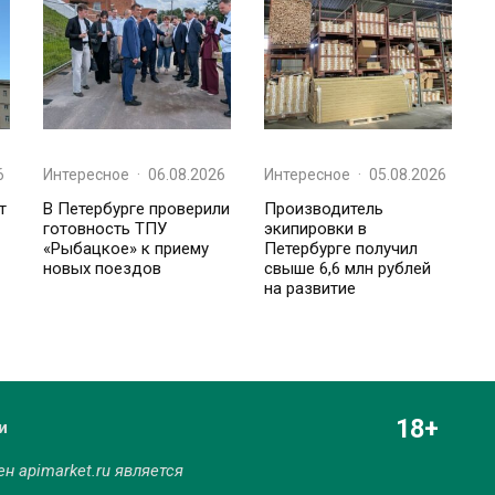
6
Интересное
·
06.08.2026
Интересное
·
05.08.2026
т
В Петербурге проверили
Производитель
готовность ТПУ
экипировки в
«Рыбацкое» к приему
Петербурге получил
новых поездов
свыше 6,6 млн рублей
на развитие
18+
и
мен
apimarket.ru
является