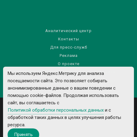
Аналитический центр
Контакты
Для пресс-служб
Реклама
О проекте
Правила использования материалов сайта
Мы используем Яндекс.Метрику для анализа
Политика обработки персональных данных
посещаемости сайта. Это позволяет собирать
анонимизированные данные о вашем поведении с
помощью cookie-файлов. Продолжая использовать
сайт, вы соглашаетесь с
Политикой обработки персональных данных
и с
обработкой таких данных в целях улучшения работы
ресурса.
Все рекламируемые товары и услуги имеют необходимые лицензии и
Принять
сертификаты.