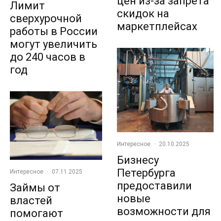
цен из-за запрета
Лимит
скидок на
сверхурочной
маркетплейсах
работы в России
могут увеличить
до 240 часов в
год
Интересное
·
20.10.2025
Бизнесу
Петербурга
Интересное
·
07.11.2025
предоставили
Займы от
новые
властей
возможности для
помогают