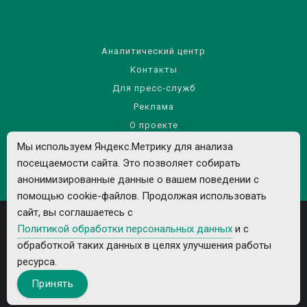
Аналитический центр
Контакты
Для пресс-служб
Реклама
О проекте
Правила использования материалов сайта
Мы используем Яндекс.Метрику для анализа
Политика обработки персональных данных
посещаемости сайта. Это позволяет собирать
анонимизированные данные о вашем поведении с
помощью cookie-файлов. Продолжая использовать
сайт, вы соглашаетесь с
Политикой обработки персональных данных
и с
обработкой таких данных в целях улучшения работы
ресурса.
Все рекламируемые товары и услуги имеют необходимые лицензии и
Принять
сертификаты.