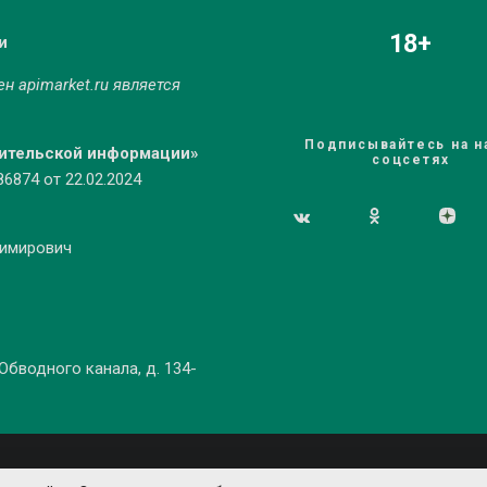
18+
и
мен
apimarket.ru
является
Подписывайтесь на н
бительской информации»
соцсетях
874 от 22.02.2024
димирович
 Обводного канала, д. 134-