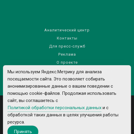
Аналитический центр
Контакты
Для пресс-служб
Реклама
О проекте
Правила использования материалов сайта
Мы используем Яндекс.Метрику для анализа
Политика обработки персональных данных
посещаемости сайта. Это позволяет собирать
анонимизированные данные о вашем поведении с
помощью cookie-файлов. Продолжая использовать
сайт, вы соглашаетесь с
Политикой обработки персональных данных
и с
обработкой таких данных в целях улучшения работы
ресурса.
Все рекламируемые товары и услуги имеют необходимые лицензии и
Принять
сертификаты.