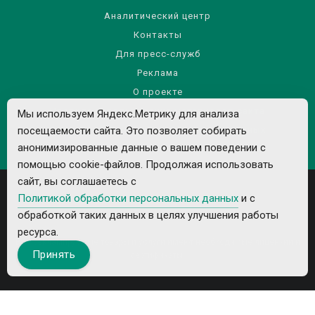
Аналитический центр
Контакты
Для пресс-служб
Реклама
О проекте
Правила использования материалов сайта
Мы используем Яндекс.Метрику для анализа
Политика обработки персональных данных
посещаемости сайта. Это позволяет собирать
анонимизированные данные о вашем поведении с
помощью cookie-файлов. Продолжая использовать
сайт, вы соглашаетесь с
Политикой обработки персональных данных
и с
обработкой таких данных в целях улучшения работы
ресурса.
Все рекламируемые товары и услуги имеют необходимые лицензии и
Принять
сертификаты.