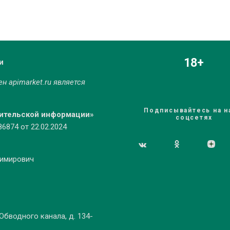
18+
и
мен
apimarket.ru
является
Подписывайтесь на н
бительской информации»
соцсетях
874 от 22.02.2024
димирович
 Обводного канала, д. 134-