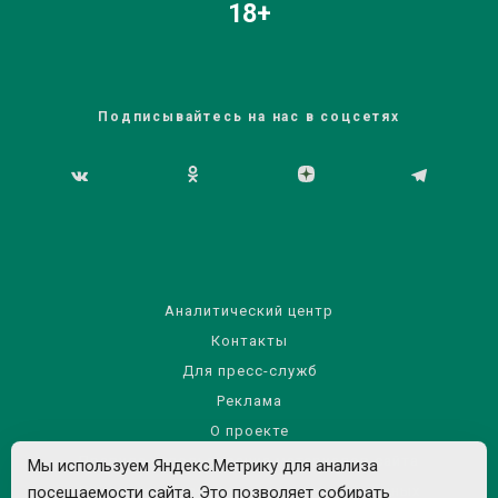
18+
Подписывайтесь на нас в соцсетях
Аналитический центр
Контакты
Для пресс-служб
Реклама
О проекте
Правила использования материалов сайта
Мы используем Яндекс.Метрику для анализа
Политика обработки персональных данных
посещаемости сайта. Это позволяет собирать