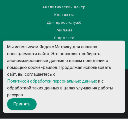
Аналитический центр
Контакты
Для пресс-служб
Реклама
О проекте
Правила использования материалов сайта
Мы используем Яндекс.Метрику для анализа
посещаемости сайта. Это позволяет собирать
Политика обработки персональных данных
анонимизированные данные о вашем поведении с
помощью cookie-файлов. Продолжая использовать
сайт, вы соглашаетесь с
Политикой обработки персональных данных
и с
обработкой таких данных в целях улучшения работы
ресурса.
Все рекламируемые товары и услуги имеют необходимые лицензии и
Принять
сертификаты.