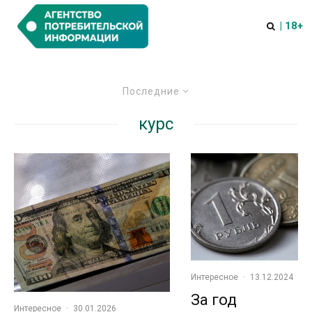
| 18+
Последние
курс
Интересное
·
13.12.2024
За год
Интересное
·
30.01.2026