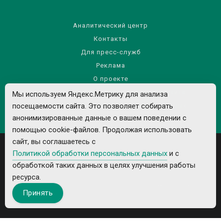
Аналитический центр
Контакты
Для пресс-служб
Реклама
О проекте
Правила использования материалов сайта
Мы используем Яндекс.Метрику для анализа
Политика обработки персональных данных
посещаемости сайта. Это позволяет собирать
анонимизированные данные о вашем поведении с
помощью cookie-файлов. Продолжая использовать
сайт, вы соглашаетесь с
Политикой обработки персональных данных
и с
обработкой таких данных в целях улучшения работы
ресурса.
Все рекламируемые товары и услуги имеют необходимые лицензии и
Принять
сертификаты.