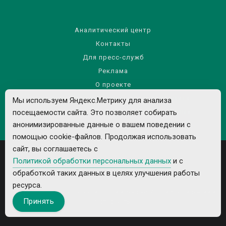
Аналитический центр
Контакты
Для пресс-служб
Реклама
О проекте
Правила использования материалов сайта
Мы используем Яндекс.Метрику для анализа
посещаемости сайта. Это позволяет собирать
Политика обработки персональных данных
анонимизированные данные о вашем поведении с
помощью cookie-файлов. Продолжая использовать
сайт, вы соглашаетесь с
Политикой обработки персональных данных
и с
обработкой таких данных в целях улучшения работы
ресурса.
Все рекламируемые товары и услуги имеют необходимые лицензии и
Принять
сертификаты.