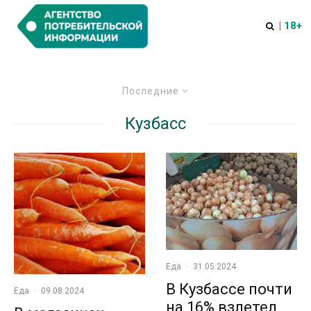
| 18+
Последние
Кузбасс
Еда
·
31.05.2024
В Кузбассе почти
Еда
·
09.08.2024
на 16% взлетел