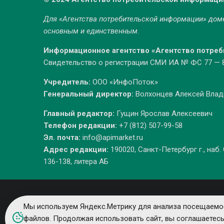
Для «Агентства потребительской информации» до
основным и единственным.
Информационное агентство «Агентство потре
Свидетельство о регистрации СМИ ИА № ФС 77 — 86
Учредитель:
ООО «ИнфоПоток»
Генеральный директор:
Волхонцев Алексей Вла
Главный редактор:
Гущин Ярослав Алексеевич
Телефон редакции:
+7 (812) 507-99-58
Эл. почта:
info@apimarket.ru
Адрес редакции:
190020, Санкт-Петербург г., наб.
136-138, литера АБ
Мы используем Яндекс.Метрику для анализа посещаемос
файлов. Продолжая использовать сайт, вы соглашаетес