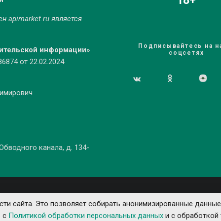
18+
мен
apimarket.ru
является
Подписывайтесь на н
бительской информации»
соцсетях
874 от 22.02.2024
димирович
 Обводного канала, д. 134-
ти сайта. Это позволяет собирать анонимизированные данные
ь с
Политикой обработки персональных данных
и с обработкой 