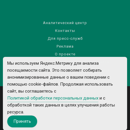
Аналитический центр
Контакты
Для пресс-служб
Реклама
О проекте
Правила использования материалов сайта
Мы используем Яндекс.Метрику для анализа
Политика обработки персональных данных
посещаемости сайта. Это позволяет собирать
анонимизированные данные о вашем поведении с
помощью cookie-файлов. Продолжая использовать
сайт, вы соглашаетесь с
Политикой обработки персональных данных
и с
обработкой таких данных в целях улучшения работы
ресурса.
Все рекламируемые товары и услуги имеют необходимые лицензии и
Принять
сертификаты.