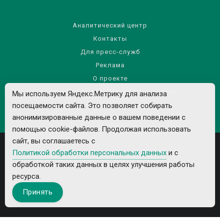
Аналитический центр
Контакты
Для пресс-служб
Реклама
О проекте
Правила использования материалов сайта
Мы используем Яндекс.Метрику для анализа
посещаемости сайта. Это позволяет собирать
Политика обработки персональных данных
анонимизированные данные о вашем поведении с
помощью cookie-файлов. Продолжая использовать
сайт, вы соглашаетесь с
Политикой обработки персональных данных
и с
обработкой таких данных в целях улучшения работы
ресурса.
Все рекламируемые товары и услуги имеют необходимые лицензии и
Принять
сертификаты.