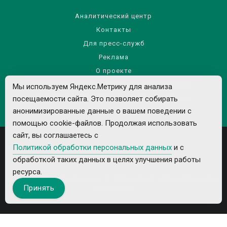
Аналитический центр
Контакты
Для пресс-служб
Реклама
О проекте
Правила использования материалов сайта
Мы используем Яндекс.Метрику для анализа
Политика обработки персональных данных
посещаемости сайта. Это позволяет собирать
анонимизированные данные о вашем поведении с
помощью cookie-файлов. Продолжая использовать
сайт, вы соглашаетесь с
Политикой обработки персональных данных
и с
обработкой таких данных в целях улучшения работы
ресурса.
Все рекламируемые товары и услуги имеют необходимые лицензии и
Принять
сертификаты.