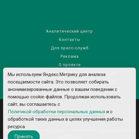
Аналитический центр
Контакты
Для пресс-служб
Реклама
О проекте
Правила использования материалов сайта
Мы используем Яндекс.Метрику для анализа
Политика обработки персональных данных
посещаемости сайта. Это позволяет собирать
анонимизированные данные о вашем поведении с
помощью cookie-файлов. Продолжая использовать
сайт, вы соглашаетесь с
Политикой обработки персональных данных
и с
обработкой таких данных в целях улучшения работы
ресурса.
Все рекламируемые товары и услуги имеют необходимые лицензии и
Принять
сертификаты.