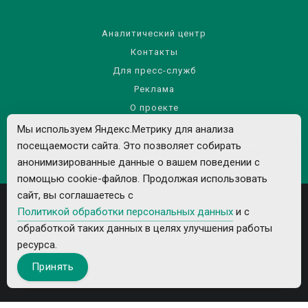
Аналитический центр
Контакты
Для пресс-служб
Реклама
О проекте
Правила использования материалов сайта
Мы используем Яндекс.Метрику для анализа
Политика обработки персональных данных
посещаемости сайта. Это позволяет собирать
анонимизированные данные о вашем поведении с
помощью cookie-файлов. Продолжая использовать
сайт, вы соглашаетесь с
Политикой обработки персональных данных
и с
обработкой таких данных в целях улучшения работы
ресурса.
Все рекламируемые товары и услуги имеют необходимые лицензии и
Принять
сертификаты.