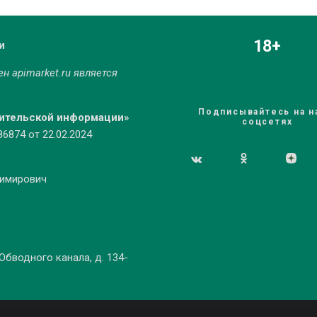
18+
и
мен
apimarket.ru
является
Подписывайтесь на н
бительской информации»
соцсетях
874 от 22.02.2024
димирович
 Обводного канала, д. 134-