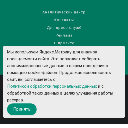
Аналитический центр
Контакты
Для пресс-служб
Реклама
О проекте
Правила использования материалов сайта
Мы используем Яндекс.Метрику для анализа
посещаемости сайта. Это позволяет собирать
Политика обработки персональных данных
анонимизированные данные о вашем поведении с
помощью cookie-файлов. Продолжая использовать
сайт, вы соглашаетесь с
Политикой обработки персональных данных
и с
обработкой таких данных в целях улучшения работы
ресурса.
Все рекламируемые товары и услуги имеют необходимые лицензии и
Принять
сертификаты.