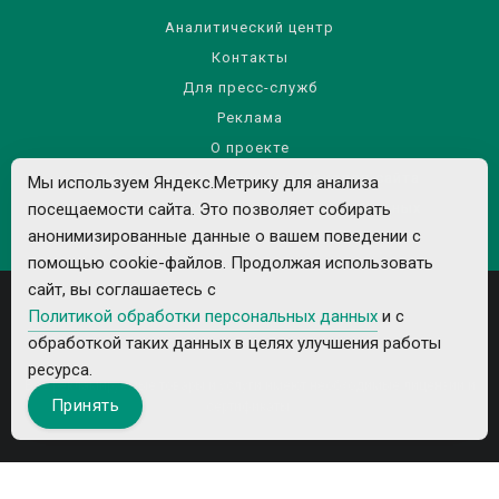
Аналитический центр
Контакты
Для пресс-служб
Реклама
О проекте
Правила использования материалов сайта
Мы используем Яндекс.Метрику для анализа
посещаемости сайта. Это позволяет собирать
Политика обработки персональных данных
анонимизированные данные о вашем поведении с
помощью cookie-файлов. Продолжая использовать
сайт, вы соглашаетесь с
Политикой обработки персональных данных
и с
обработкой таких данных в целях улучшения работы
ресурса.
Все рекламируемые товары и услуги имеют необходимые лицензии и
Принять
сертификаты.