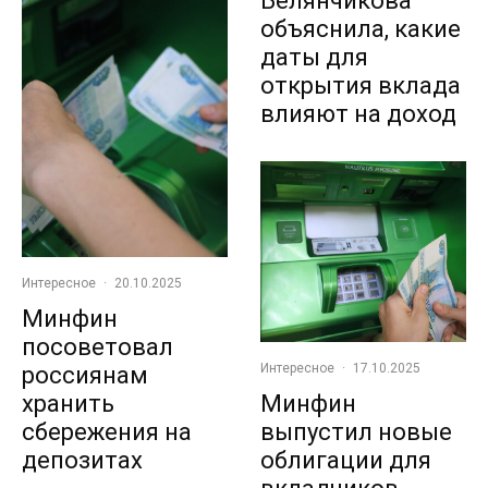
Белянчикова
объяснила, какие
даты для
открытия вклада
влияют на доход
Интересное
·
20.10.2025
Минфин
посоветовал
Интересное
·
17.10.2025
россиянам
хранить
Минфин
сбережения на
выпустил новые
депозитах
облигации для