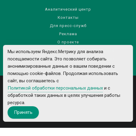
Аналитический центр
Контакты
Для пресс-служб
Реклама
О проекте
Правила использования материалов сайта
Мы используем Яндекс.Метрику для анализа
посещаемости сайта. Это позволяет собирать
Политика обработки персональных данных
анонимизированные данные о вашем поведении с
помощью cookie-файлов. Продолжая использовать
сайт, вы соглашаетесь с
Политикой обработки персональных данных
и с
обработкой таких данных в целях улучшения работы
ресурса.
Все рекламируемые товары и услуги имеют необходимые лицензии и
Принять
сертификаты.